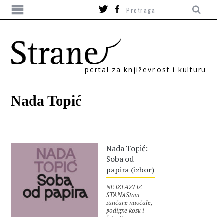
portal za književnost i kulturu
TIKA
Nada Topić
ORI
Nada Topić:
Soba od
papira (izbor)
NE IZLAZI IZ
T
STANAStavi
sunčane naočale,
podigne kosu i
SUM