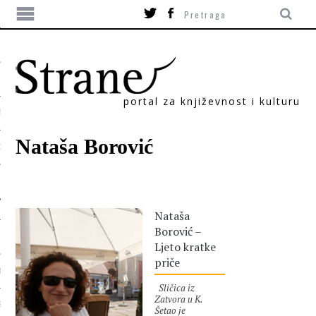
portal za književnost i kulturu
TIKA
Nataša Borović
ORI
Nataša
Borović –
Ljeto kratke
priče
T
Sličica iz
Zatvora u K.
SUM
Šetao je