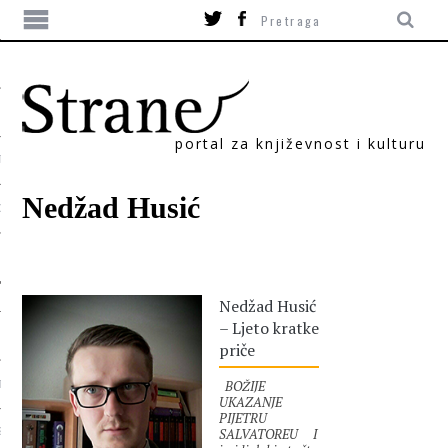
portal za književnost i kulturu
TIKA
Nedžad Husić
ORI
Nedžad Husić
– Ljeto kratke
priče
BOŽIJE
T
UKAZANJE
PIJETRU
SALVATOREU I
SUM