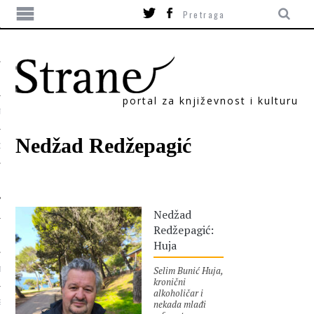
portal za književnost i kulturu
TIKA
Nedžad Redžepagić
ORI
Nedžad
Redžepagić:
Huja
Selim Bunić Huja,
T
kronični
alkoholičar i
nekada mlađi
SUM