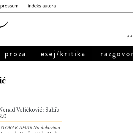
mpressum
Indeks autora
por
proza
esej/kritika
razgovo
ić
Nenad Veličković: Sahib
2.0
UTORAK AF016 Na dokovima