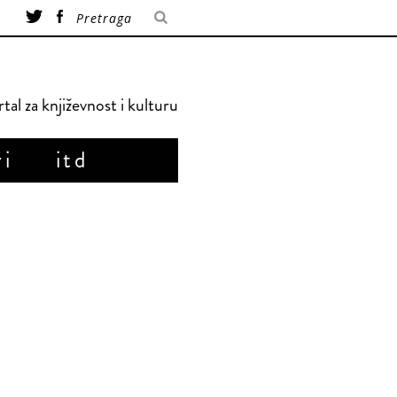
tal za književnost i kulturu
ri
itd