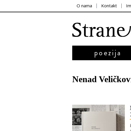
O nama
Kontakt
I
poezija
Nenad Veličkov