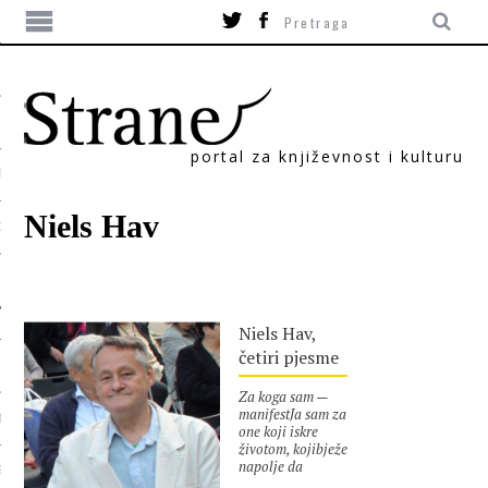
portal za književnost i kulturu
TIKA
Niels Hav
ORI
Niels Hav,
četiri pjesme
Za koga sam —
manifestJa sam za
T
one koji iskre
životom, kojibježe
napolje da
SUM
zapalecigaru dok