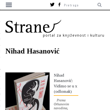
portal za književnost i kulturu
TIKA
Nihad Hasanović
ORI
Nihad
Hasanović:
Vidimo se u x
(odlomak)
T
Prema
Orhanovim
SUM
navodima,