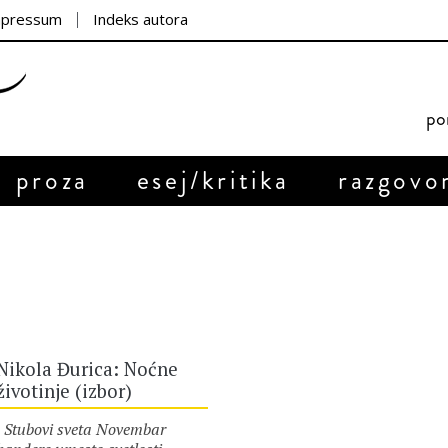
mpressum
Indeks autora
por
proza
esej/kritika
razgovo
Nikola Đurica: Noćne
životinje (izbor)
Stubovi sveta Novembar