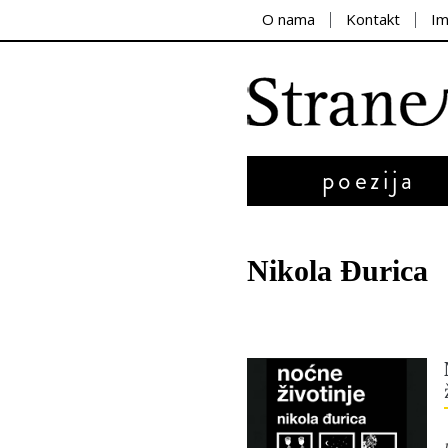
O nama
Kontakt
I
poezija
Nikola Đurica