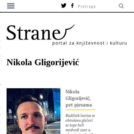
portal za književnost i kulturu
TIKA
Nikola Gligorijević
ORI
Nikola
Gligorijević,
pet pjesama
Budilnik lavina se
T
obrušava glečeri
se tope beli
medvedi zure u
SUM