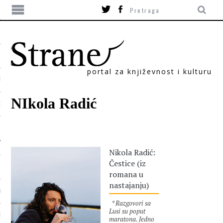
portal za književnost i kulturu
TIKA
NIkola Radić
ORI
Nikola Radić:
Čestice (iz
romana u
nastajanju)
T
* Razgovori sa
Lusi su poput
SUM
maratona. Jedno