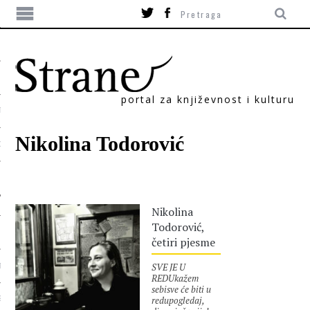
portal za književnost i kulturu
TIKA
Nikolina Todorović
ORI
Nikolina
Todorović,
četiri pjesme
SVE JE U
T
REDUkažem
sebisve će biti u
redupogledaj,
SUM