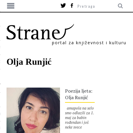
portal za književnost i kulturu
TIKA
Olja Runjić
ORI
Poezija ljeta:
Olja Runjić
amapola na selo
smo odlazili za 1.
T
maj za babin
rođendan i još
neke svece
SUM
lubenica se