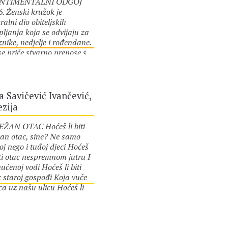
NTIMENTALNI ODGOJ
6. Ženski kružok je
ralni dio obiteljskih
ljanja koja se odvijaju za
nike, nedjelje i rođendane.
se priče stvarno prenose s
or :
Olja Savičević
ena na koljeno ili to njoj
nčević
o izgleda. Koljena mršava,
ata ili obla, preplanula ili u
lonkama, tankim crnim ili
a Savičević Ivančević,
e kože, nabubrena, koščata i
zija
ka, sudaraju se i dotiču
 sjede za okruglim stolom
ŽAN OTAC Hoćeš li biti
terasi na drugom katu kuće
žan otac, sine? Ne samo
ici palih boraca. Mariju
oj nego i tuđoj djeci Hoćeš
ulice asocira na
iti otac nespremnom jutru I
olucionarne pjesme koje
ćenoj vodi Hoćeš li biti
 učenice, prije spleta
c staroj gospođi Koja vuče
matinskih, gromko pjevaju
ca uz našu ulicu Hoćeš li
or :
Olja Savičević
kolskom zboru: Oj Mosore,
 otac onom stablu Koje će
ore (skraćena verzija),
nčević
vi sutra posjeći Ženama
da partizanka, i njoj
e se nude za ručak Nekom
draža – Šume,…