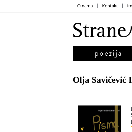
O nama
Kontakt
I
poezija
Olja Savičević 