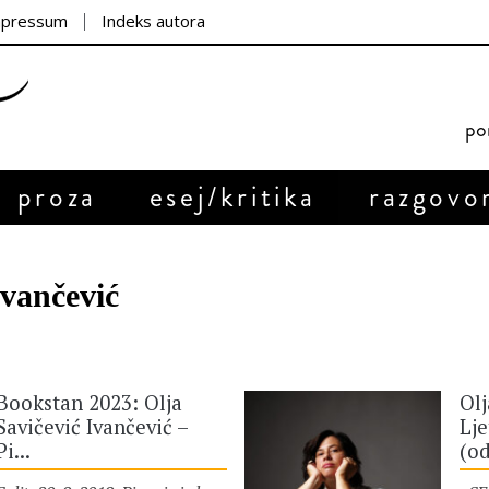
mpressum
Indeks autora
por
proza
esej/kritika
razgovo
Ivančević
Bookstan 2023: Olja
Olj
Savičević Ivančević –
Lje
Pi...
(od