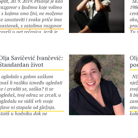
Split, 20. 9. 2019. Pisanje je kao
SE
razgovor s ljudima koje volimo
198
i s kojima smo živi, ne možemo
cent
se zaustaviti i svaka priča ima
okup
nastavak, s ostalima razgovor
praz
završi u pet rečenica, jezik je
Tu 
autor :
Olja Savičević
aut
sveden na replike, bez
kolj
Ivančević
Iva
mogućnosti izraza, nepovezan
tak
sa svojom vlasnicom. To i je
šilj
neka bit pripovijedanja i
naj
Olja Savičević Ivančević:
Olj
pisanja, nije dovoljna samo
boj
Standardan život
poe
želja ili strast prema tome,
glat
često je presudno kome se
dok
ogledalo s golom saškom
NJE
obraćamo, adresant, onaj ili
na 
znaš li razliku između ogledati
nje
ona s kojima imamo potrebu
u Ul
se i zrcaliti se, saška? ti se
svoj
ostati u četiri oka i osjećamo
ime 
ogledaš, tvoj odraz se zrcali. u
li b
“tebi želim, mogu, trebam reći,
rev
ogledalu ne vidiš vrh svoje
zamu
govoriti”. To je ujedno priča o
one,
glave ni stopala od gležnja.
ota
Autorici i Čitateljici, kroz koju
dal
stojiš u hodniku dok ne
koli
autor :
Olja Savičević
aut
se obje ostvaruju,…
u š
pomodriš od hladnoće. nokti su
biti
Ivančević
Mos
Iva
ti ljubičasti. grudi ti izgledaju
oče
Mla
kao da ih je netko prišio na
koj
naj