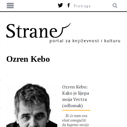
portal za književnost i kulturu
TIKA
Ozren Kebo
ORI
Ozren Kebo:
Kako je lijepa
moja Vectra
(odlomak)
T
Ili će nam ova
vlast omogućiti
SUM
da kupimo novije