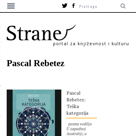
portal za književnost i kulturu
TIKA
Pascal Rebetez
ORI
Pascal
Rebetez:
Teška
kategorija
T
pesma vodilja
U zapadnoj
SUM
Australiji, u