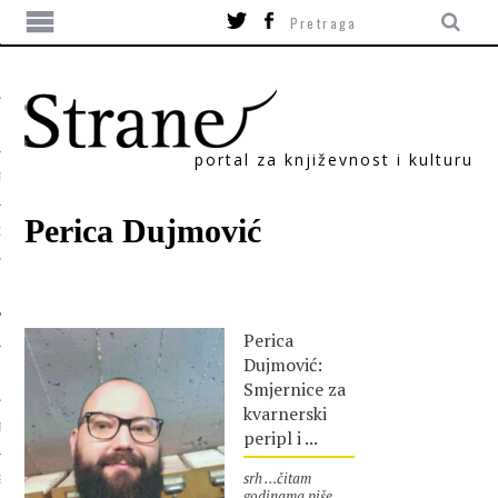
portal za književnost i kulturu
TIKA
Perica Dujmović
ORI
Perica
Dujmović:
Smjernice za
kvarnerski
T
peripl i ...
srh …čitam
SUM
godinama piše