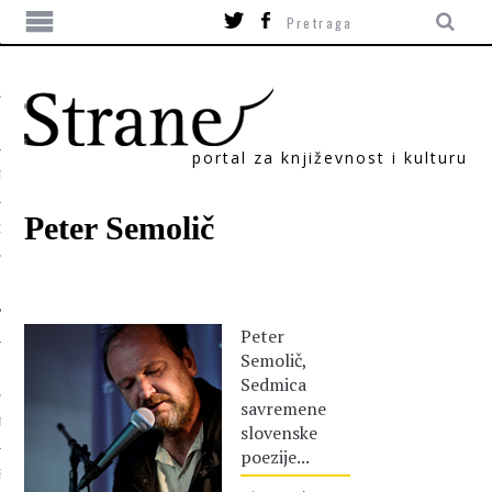
portal za književnost i kulturu
TIKA
Peter Semolič
ORI
Peter
Semolič,
Sedmica
savremene
T
slovenske
poezije...
SUM