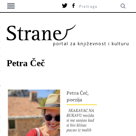
portal za književnost i kulturu
TIKA
Petra Čeč
ORI
Petra Čeč,
poezija
SKAKAVAC NA
RUKAVU možda
T
si me sanjao kad
si bio klinac
pucao iz malih
SUM
plastičnih vojnika