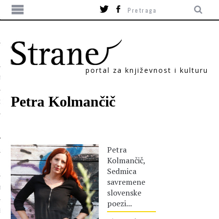
portal za književnost i kulturu
TIKA
Petra Kolmančič
ORI
Petra
Kolmančič,
Sedmica
savremene
T
slovenske
poezi...
SUM