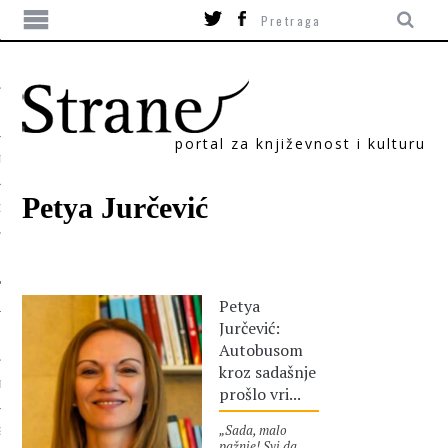
portal za književnost i kulturu
TIKA
Petya Jurčević
ORI
Petya
Jurčević:
Autobusom
kroz sadašnje
T
prošlo vri...
„Sada, malo
SUM
pažnje! Svi da