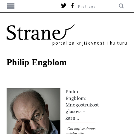
portal za književnost i kulturu
TIKA
Philip Engblom
ORI
Philip
Engblom:
Mnogostrukost
glasova –
T
karn...
Oni koji se danas
SUM
najglasnije