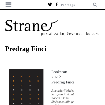
portal za književnost i kulturu
TIKA
Predrag Finci
ORI
Bookstan
2025:
Predrag Finci
Abecedarij bivšeg
T
Sarajeva Prvi put
s ocem u kino
Sjećam se, bilo je
SUM