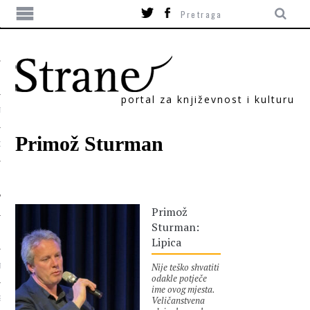
portal za književnost i kulturu
TIKA
Primož Sturman
ORI
Primož
Sturman:
Lipica
Nije teško shvatiti
T
odakle potječe
ime ovog mjesta.
Veličanstvena
SUM