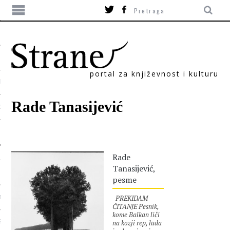
portal za književnost i kulturu
TIKA
Rade Tanasijević
ORI
Rade
Tanasijević,
pesme
PREKIDAM
T
ČITANJE Pesnik,
kome Balkan liči
na kozji rep, luda
SUM