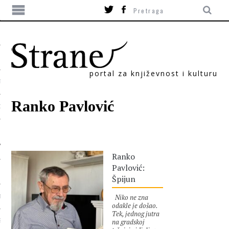
portal za književnost i kulturu
TIKA
Ranko Pavlović
ORI
Ranko
Pavlović:
Špijun
Niko ne zna
T
odakle je došao.
Tek, jednog jutra
na gradskoj
SUM