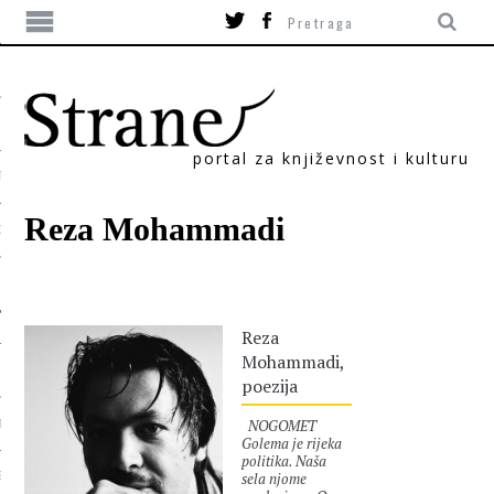
portal za književnost i kulturu
TIKA
Reza Mohammadi
ORI
Reza
Mohammadi,
poezija
NOGOMET
T
Golema je rijeka
politika. Naša
sela njome
SUM