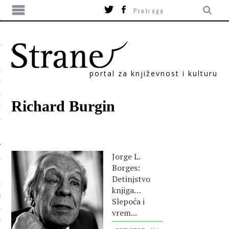
portal za književnost i kulturu
TIKA
Richard Burgin
ORI
Jorge L.
Borges:
Detinjstvo
knjiga…
T
Slepoća i
vrem...
SUM