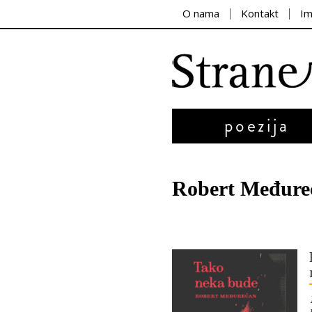
O nama
Kontakt
I
poezija
Robert Međure