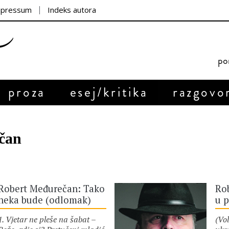
mpressum
Indeks autora
por
proza
esej/kritika
razgovo
čan
Robert Međurečan: Tako
Ro
neka bude (odlomak)
u p
1. Vjetar ne pleše na šabat –
(Vo