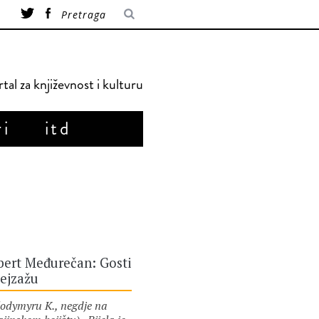
tal za književnost i kulturu
ri
itd
bert Međurečan: Gosti
ejzažu
lodymyru K., negdje na