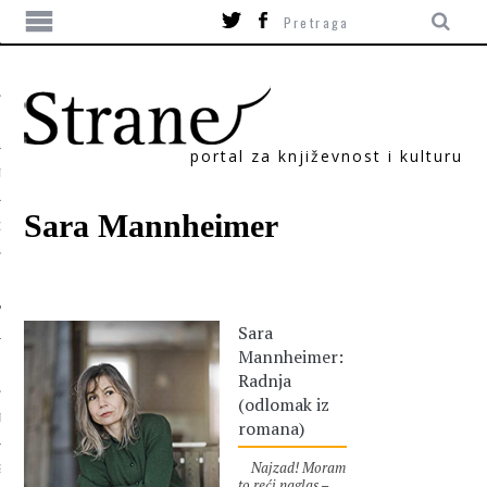
portal za književnost i kulturu
TIKA
Sara Mannheimer
ORI
Sara
Mannheimer:
Radnja
(odlomak iz
T
romana)
Najzad! Moram
SUM
to reći naglas –