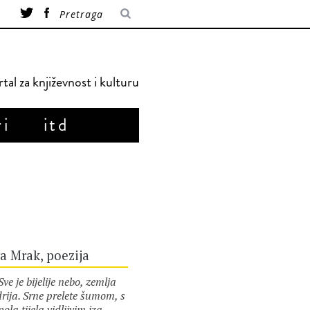
tal za književnost i kulturu
ri
itd
a Mrak, poezija
 je bijelije nebo, zemlja
rija. Srne prelete šumom, s
pola tijela vidljivim iza