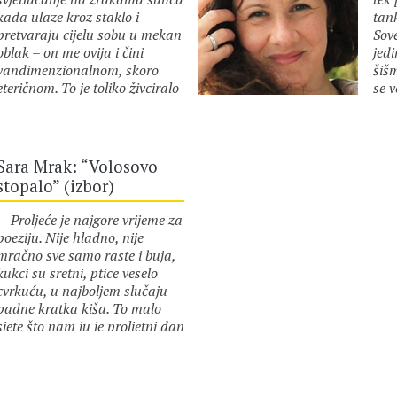
kada ulaze kroz staklo i
tank
pretvaraju cijelu sobu u mekan
Sove
oblak – on me ovija i čini
jedi
vandimenzionalnom, skoro
šišm
eteričnom. To je toliko živciralo
se v
sve muškarce u mom životu,
u h
autor :
Sara Mrak
aut
počevši od oca: kako se gubim,
opre
skoro da nestajem, ne znam
sun
zašto su to shvaćali osobno?
stva
Sara Mrak: “Volosovo
Prozor pokazuje komad neba,
hod
stopalo” (izbor)
komad mene udaljen je
pro
svjetlosnim godinama od
hod
Proljeće je najgore vrijeme za
zemlje, poput neonsko plavog
bi s
poeziju. Nije hladno, nije
sna. 2. Prijateljice su izvan
treb
mračno sve samo raste i buja,
grada (nazovimo gradom ovu
drug
kukci su sretni, ptice veselo
hrpicu kuća). Prva na moru,
zami
cvrkuću, u najboljem slučaju
druga s djecom kod svekrve,
sje
padne kratka kiša. To malo
treća s četvrtim mužem,
sjete što nam ju je proljetni dan
četvrta…
ostavio nije dovoljno za
autor :
Sara Mrak
pjesmu. Treba čekati na jesen.
U najboljem slučaju ljetno će