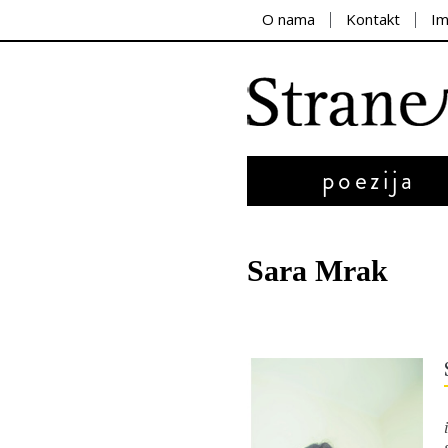
O nama
Kontakt
I
poezija
Sara Mrak