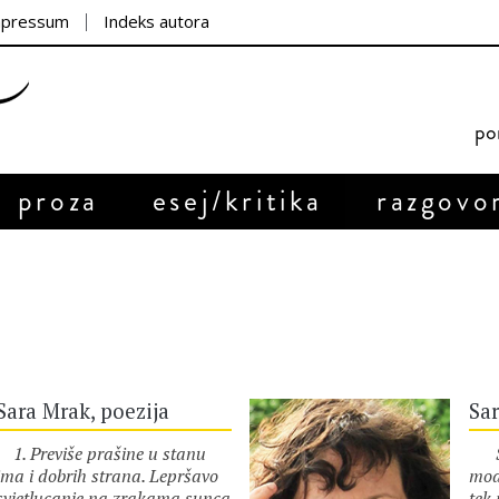
mpressum
Indeks autora
por
proza
esej/kritika
razgovo
Sara Mrak, poezija
Sar
1. Previše prašine u stanu
Sve
ima i dobrih strana. Lepršavo
mod
svjetlucanje na zrakama sunca
tek 