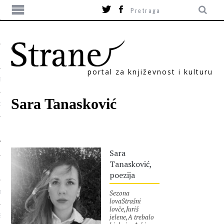
portal za književnost i kulturu
TIKA
Sara Tanasković
ORI
Sara
Tanasković,
poezija
Sezona
T
lovaStrašni
lovče,Juriš
jelene,A trebalo
SUM