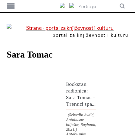
portal za književnost i kulturu
TIKA
Sara Tomac
ORI
Bookstan
radionica:
Sara Tomac –
Trenuci spa...
(Selvedin Avdić,
T
Autobusne
bilješke, Buybook,
2021.)
SUM
Autobusnim