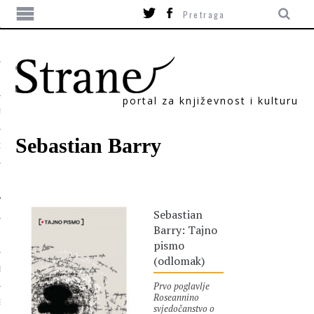
portal za književnost i kulturu
TIKA
Sebastian Barry
ORI
Sebastian
Barry: Tajno
pismo
(odlomak)
T
Prvo poglavlje
Roseannino
SUM
svjedočanstvo o