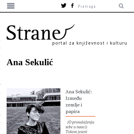
portal za književnost i kulturu
TIKA
Ana Sekulić
ORI
Ana Sekulić:
Između
zemlje i
papira
T
(O pronalaženju
sebe u nauci)
SUM
Tokom jeseni