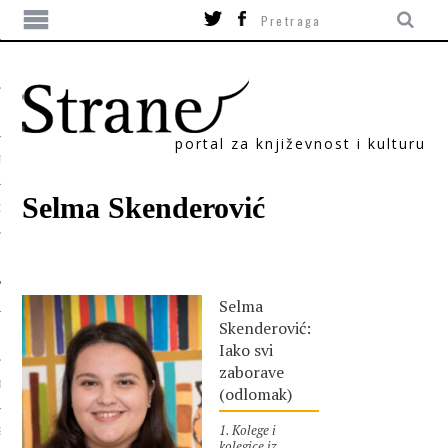
portal za književnost i kulturu
TIKA
Selma Skenderović
ORI
Selma
Skenderović:
Iako svi
zaborave
T
(odlomak)
1. Kolege i
SUM
kolegice iz