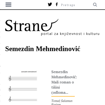
portal za književnost i kulturu
TIKA
Semezdin Mehmedinović
ORI
Semezdin
Mehmedinović:
Mali roman o
tišini
T
(odloma...
Tomaž Šalamun
SUM
Krajem