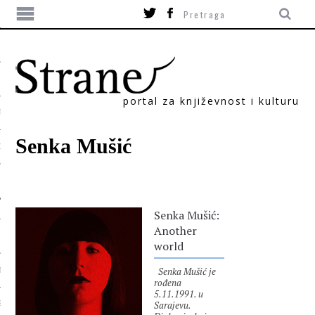
portal za književnost i kulturu
TIKA
Senka Mušić
ORI
Senka Mušić:
Another
world
Senka Mušić je
T
rođena
5.11.1991. u
Sarajevu.
SUM