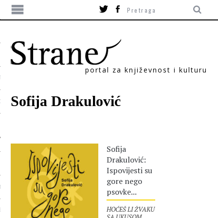
portal za književnost i kulturu
TIKA
Sofija Drakulović
ORI
Sofija
Drakulović:
Ispovijesti su
gore nego
T
psovke...
HOĆEŠ LI ŽVAKU
SUM
SA UKUSOM