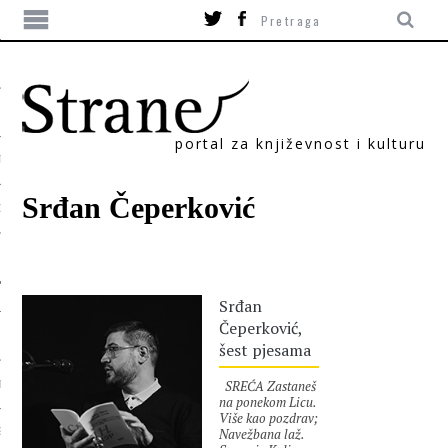
portal za književnost i kulturu
TIKA
Srđan Čeperković
ORI
Srđan
Čeperković,
šest pjesama
SREĆA Zastaneš
T
na ponekom Licu.
Više kao pozdrav;
Navežbana laž.
SUM