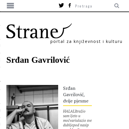
portal za književnost i kulturu
TIKA
Srđan Gavrilović
ORI
Srđan
Gavrilović,
dvije pjesme
HALALItražio
T
sam ljeto u
močvariulazio sve
dubljepod nasip
SUM