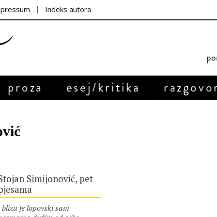
mpressum
Indeks autora
por
proza
esej/kritika
razgovo
ović
Stojan Simijonović, pet
pjesama
blizu je lopovski sam