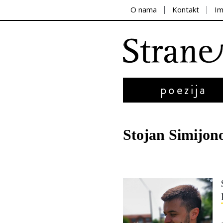
O nama
Kontakt
I
poezija
Stojan Simijon