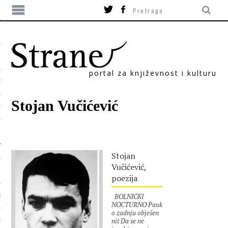
portal za književnost i kulturu
TIKA
Stojan Vučićević
ORI
Stojan
Vučićević,
poezija
BOLNIČKI
T
NOCTURNO Pauk
o zadnju obješen
nit Da se ne
SUM