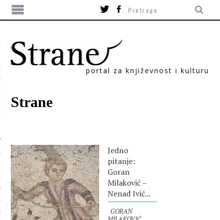
portal za književnost i kulturu
TIKA
Strane
ORI
Jedno
pitanje:
Goran
Milaković –
T
Nenad Ivić...
GORAN
SUM
MILAKOVIĆ