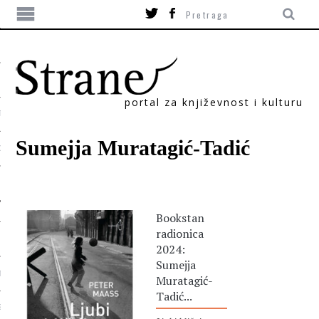
portal za književnost i kulturu
TIKA
Sumejja Muratagić-Tadić
ORI
Bookstan
radionica
2024:
Sumejja
T
Muratagić-
Tadić...
SUM