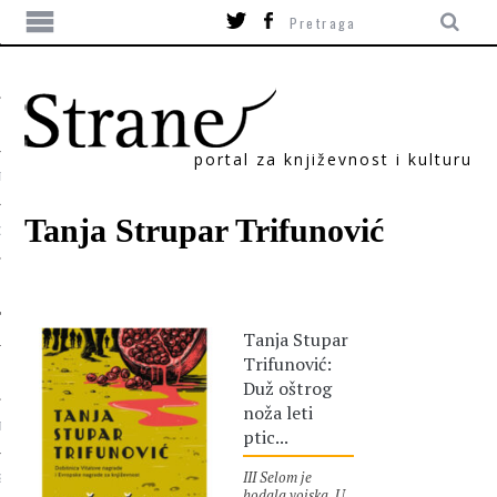
portal za književnost i kulturu
TIKA
Tanja Strupar Trifunović
ORI
Tanja Stupar
Trifunović:
Duž oštrog
noža leti
T
ptic...
III Selom je
SUM
hodala vojska. U