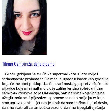
Tihana Gambiraža, dvije pjesme
Grad u grkljanu Sa zvučnika supermarketa u ljeto dvije i
sedamnaeste prolama se Dalmacija, upada u kadar kao godzilla
koja će me opet poklopiti, a fini traci nostalgije pretvorit će se u
pijavice koje mi simultano troše zalihe feritina i plešu u ritmu
samrtnih vriskova, to je Dalmacija, babina soba koja vonja na
užeglu mokraću i pljesnive uspomene na neko bolje jučer koje
smo upravo izmislili jer nas je strah da nam se život nije ni desio,
da smo statirali za turističku sezonu, da smo ispeglali sjećanja