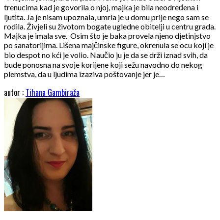
trenucima kad je govorila o njoj, majka je bila neodređena i
ljutita. Ja je nisam upoznala, umrla je u domu prije nego sam se
rodila. Živjeli su životom bogate ugledne obitelji u centru grada.
Majka je imala sve. Osim što je baka provela njeno djetinjstvo
po sanatorijima. Lišena majčinske figure, okrenula se ocu koji je
bio despot no kći je volio. Naučio ju je da se drži iznad svih, da
bude ponosna na svoje korijene koji sežu navodno do nekog
plemstva, da u ljudima izaziva poštovanje jer je…
autor :
Tihana Gambiraža