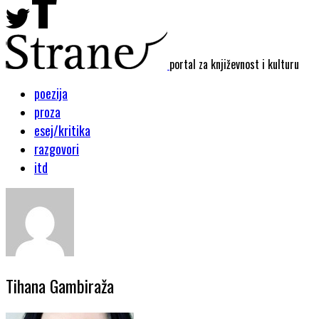
portal za književnost i kulturu
poezija
proza
esej/kritika
razgovori
itd
Tihana Gambiraža