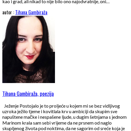
kao i grad, ali nikad to nije bilo ono najodvratnije, oni…
autor :
Tihana Gambiraža
Tihana Gambiraža, poezija
Ježenje Postojalo je to proljeće u kojem mi se bez vidljivog
uzroka ježilo tjeme i kovitlala krv u ambiciji da skupim sve
napuštene mačke i nespašene ljude, u dugim šetnjama s jednom
Marinom krala sam sebi vrijeme da ne prsnem od naglo
skupljenog života pod noktima, da ne sagorim od sreće koja je