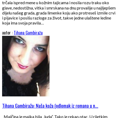
trčala ispred mene u kožnim tajicama i nosila rozu traku oko
glave, nedostižna, vitka i smrskana na dnu provalije u najljepšem
dijelu našeg grada, grada limenke koju ako protreseš izmile crvi
i pijavice i posišu razloge za život, takve jedne ulaštene ledine
koja ima svoja pravila…
autor :
Tihana Gambiraža
Tihana Gambiraža: Naša koža (odlomak iz romana u n...
Majčina je majka bila „luda“. Tako je rekao otac. U rijetkim