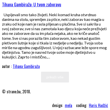
Tihana Gambiraža: U tvom zaboravu
Uspijevali smo tako živjeti. Neki komad kruha otvrdnuo
danima na stolu, spremljen za ptice, neki zaborav kao magla u
zraku od koje nam je rasla plijesan u plućima. Sve si sakrila u
svoj zaborav, sve si nas zamotala kao djecu koja neće preživjeti
ako ne zaborave da su im pluća nejaka, ako ne kriče unatoč
tome. Sve si nas porazila tim zaboravom, kao nekad gustim
pletivom šutnje koje si tkala iz nedjelje u nedjelju. Tvoja soba
miriše na ugodnu zagušljivost. U njoj razbacane leže spore mog
djetinjstva. Tamo je nasred tvoje sobe moje djetinjstvo u
kukuljici. Zaprto i mistično,…
autor :
Tihana Gambiraža
prikaži više
© strane.ba, 2018.
design:
mela
coding:
Haris Hadžić