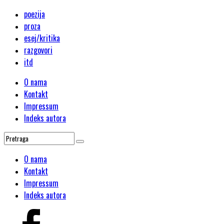
poezija
proza
esej/kritika
razgovori
itd
O nama
Kontakt
Impressum
Indeks autora
O nama
Kontakt
Impressum
Indeks autora