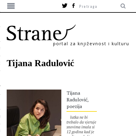
portal za književnost i kulturu
TIKA
Tijana Radulović
ORI
Tijana
Radulović,
poezija
lutka ne bi
T
trebalo da vjeruje
snovima imala si
12 godina kad je
SUM