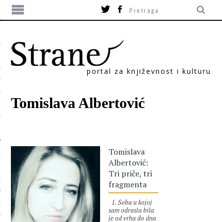
portal za književnost i kulturu
TIKA
Tomislava Albertović
ORI
Tomislava
Albertović:
Tri priče, tri
fragmenta
T
1. Soba u kojoj
sam odrasla bila
SUM
je od vrha do dna