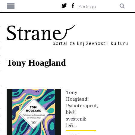
portal za književnost i kulturu
TIKA
Tony Hoagland
ORI
Tony
Hoagland:
Psihoterapeut,
bivši
T
sveštenik
leči...
SUM