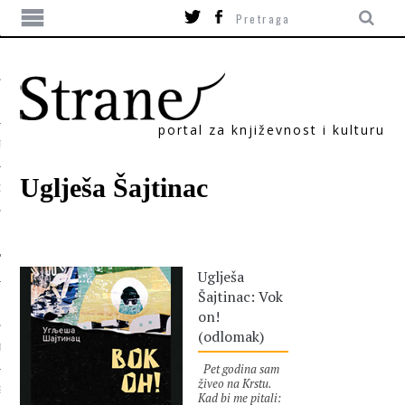
portal za književnost i kulturu
TIKA
Uglješa Šajtinac
ORI
Uglješa
Šajtinac: Vok
on!
(odlomak)
T
Pet godina sam
živeo na Krstu.
SUM
Kad bi me pitali: